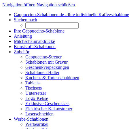
Navigation öffnen
Navigation schließen
Cappuccino-Schablonen.de - Ihre individuelle Kaffeeschablone
Suchen nach
Ihre Cappuccino-Schablone
Anleitung
Milchschaumabdrücke
Kunststoff-Schablonen
Zubehör
Cappuccino-Streuer
Schablonen mit Gravur
Geschenkverpackungen
Schablonen-Halter
Kuchen- & Tortenschablonen
Tabletts
Tischsets
Untersetzer
Logo-Kekse
Exklusive Geschenksets
Elektrischer Kakaostreuer
Laserschneiden
Werbe-Schablonen
Werbeartikel