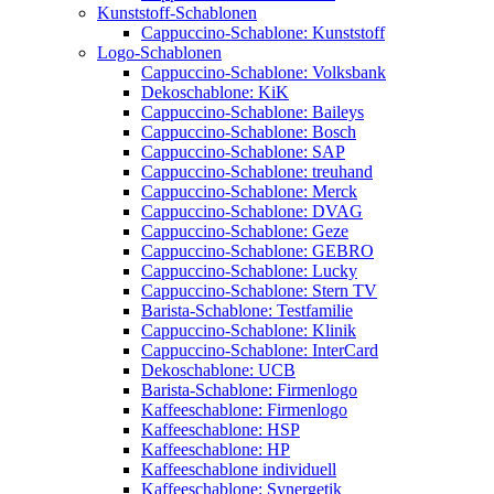
Kunststoff-Schablonen
Cappuccino-Schablone: Kunststoff
Logo-Schablonen
Cappuccino-Schablone: Volksbank
Dekoschablone: KiK
Cappuccino-Schablone: Baileys
Cappuccino-Schablone: Bosch
Cappuccino-Schablone: SAP
Cappuccino-Schablone: treuhand
Cappuccino-Schablone: Merck
Cappuccino-Schablone: DVAG
Cappuccino-Schablone: Geze
Cappuccino-Schablone: GEBRO
Cappuccino-Schablone: Lucky
Cappuccino-Schablone: Stern TV
Barista-Schablone: Testfamilie
Cappuccino-Schablone: Klinik
Cappuccino-Schablone: InterCard
Dekoschablone: UCB
Barista-Schablone: Firmenlogo
Kaffeeschablone: Firmenlogo
Kaffeeschablone: HSP
Kaffeeschablone: HP
Kaffeeschablone individuell
Kaffeeschablone: Synergetik