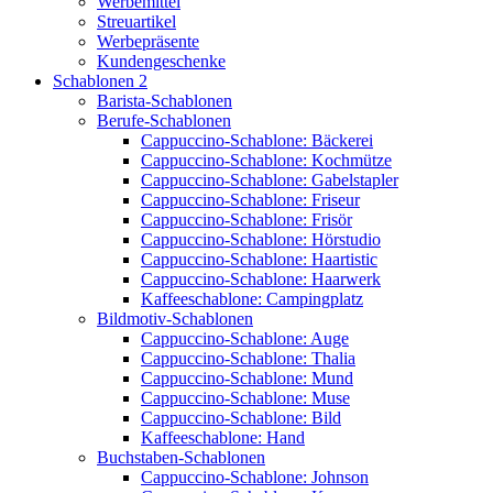
Werbemittel
Streuartikel
Werbepräsente
Kundengeschenke
Schablonen 2
Barista-Schablonen
Berufe-Schablonen
Cappuccino-Schablone: Bäckerei
Cappuccino-Schablone: Kochmütze
Cappuccino-Schablone: Gabelstapler
Cappuccino-Schablone: Friseur
Cappuccino-Schablone: Frisör
Cappuccino-Schablone: Hörstudio
Cappuccino-Schablone: Haartistic
Cappuccino-Schablone: Haarwerk
Kaffeeschablone: Campingplatz
Bildmotiv-Schablonen
Cappuccino-Schablone: Auge
Cappuccino-Schablone: Thalia
Cappuccino-Schablone: Mund
Cappuccino-Schablone: Muse
Cappuccino-Schablone: Bild
Kaffeeschablone: Hand
Buchstaben-Schablonen
Cappuccino-Schablone: Johnson