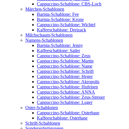
Cappuccino-Schablone: CBS-Loch
Märchen-Schablonen
Barista-Schablone: Fee
Barista-Schablone: Krone
Cappuccino-Schablone: Wichtel
Kaffeeschablone: Dreizack
Milchschaum-Schablonen
Namens-Schablonen
Barista-Schablone: Jenny
Kaffeeschablone: Sailer
Cappuccino-Schablone: Zeus
Cappuccino-Schablone: Martin
Cappuccino-Schablone: Name
Cappuccino-Schablone: Schrift
Cappuccino-Schablone: Heger
Cappuccino-Schablone: Akropolis
Cappuccino-Schablone: Hufeisen
Cappuccino-Schablone: ANNA
Cappuccino-Schablone: Zeus-Streuer
Cappuccino-Schablone: Luger
Oster-Schablonen
Cappuccino-Schablone: Osterhase
Kaffeeschablone: Osterhase
Schrift-Schablonen
Sonderanfertigungen