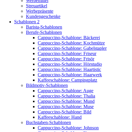
Werbemittel
Streuartikel
Werbepräsente
Kundengeschenke
Schablonen 2
Barista-Schablonen
Berufe-Schablonen
Cappuccino-Schablone: Bäckerei
Cappuccino-Schablone: Kochmütze
Cappuccino-Schablone: Gabelstapler
Cappuccino-Schablone: Friseur
Cappuccino-Schablone: Frisör
Cappuccino-Schablone: Hörstudio
Cappuccino-Schablone: Haartistic
Cappuccino-Schablone: Haarwerk
Kaffeeschablone: Campingplatz
Bildmotiv-Schablonen
Cappuccino-Schablone: Auge
Cappuccino-Schablone: Thalia
Cappuccino-Schablone: Mund
Cappuccino-Schablone: Muse
Cappuccino-Schablone: Bild
Kaffeeschablone: Hand
Buchstaben-Schablonen
Cappuccino-Schablone: Johnson