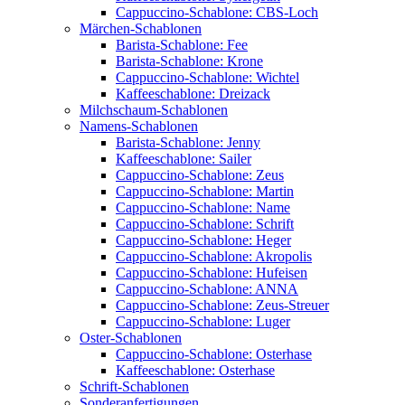
Cappuccino-Schablone: CBS-Loch
Märchen-Schablonen
Barista-Schablone: Fee
Barista-Schablone: Krone
Cappuccino-Schablone: Wichtel
Kaffeeschablone: Dreizack
Milchschaum-Schablonen
Namens-Schablonen
Barista-Schablone: Jenny
Kaffeeschablone: Sailer
Cappuccino-Schablone: Zeus
Cappuccino-Schablone: Martin
Cappuccino-Schablone: Name
Cappuccino-Schablone: Schrift
Cappuccino-Schablone: Heger
Cappuccino-Schablone: Akropolis
Cappuccino-Schablone: Hufeisen
Cappuccino-Schablone: ANNA
Cappuccino-Schablone: Zeus-Streuer
Cappuccino-Schablone: Luger
Oster-Schablonen
Cappuccino-Schablone: Osterhase
Kaffeeschablone: Osterhase
Schrift-Schablonen
Sonderanfertigungen