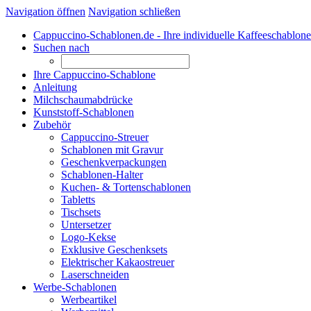
Navigation öffnen
Navigation schließen
Cappuccino-Schablonen.de - Ihre individuelle Kaffeeschablone
Suchen nach
Ihre Cappuccino-Schablone
Anleitung
Milchschaumabdrücke
Kunststoff-Schablonen
Zubehör
Cappuccino-Streuer
Schablonen mit Gravur
Geschenkverpackungen
Schablonen-Halter
Kuchen- & Tortenschablonen
Tabletts
Tischsets
Untersetzer
Logo-Kekse
Exklusive Geschenksets
Elektrischer Kakaostreuer
Laserschneiden
Werbe-Schablonen
Werbeartikel