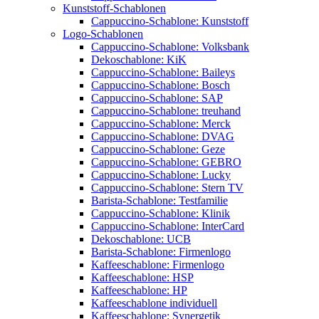
Kunststoff-Schablonen
Cappuccino-Schablone: Kunststoff
Logo-Schablonen
Cappuccino-Schablone: Volksbank
Dekoschablone: KiK
Cappuccino-Schablone: Baileys
Cappuccino-Schablone: Bosch
Cappuccino-Schablone: SAP
Cappuccino-Schablone: treuhand
Cappuccino-Schablone: Merck
Cappuccino-Schablone: DVAG
Cappuccino-Schablone: Geze
Cappuccino-Schablone: GEBRO
Cappuccino-Schablone: Lucky
Cappuccino-Schablone: Stern TV
Barista-Schablone: Testfamilie
Cappuccino-Schablone: Klinik
Cappuccino-Schablone: InterCard
Dekoschablone: UCB
Barista-Schablone: Firmenlogo
Kaffeeschablone: Firmenlogo
Kaffeeschablone: HSP
Kaffeeschablone: HP
Kaffeeschablone individuell
Kaffeeschablone: Synergetik